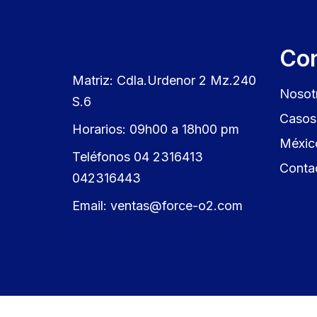
Skip
Skip
links
to
primary
Co
navigation
Matriz: Cdla.Urdenor 2 Mz.240
Nosot
Skip
S.6
to
Casos 
Horarios: 09h00 a 18h00 pm
content
Méxic
Teléfonos 04 2316413
Conta
042316443
Email: ventas@force-o2.com