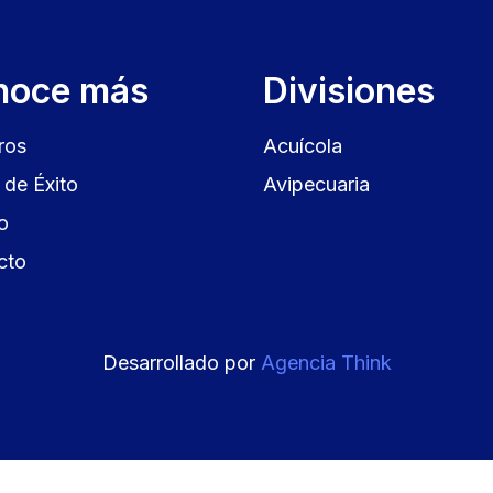
noce más
Divisiones
ros
Acuícola
de Éxito
Avipecuaria
o
cto
Desarrollado por
Agencia Think